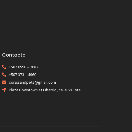
Contacto
+507 6590 – 2682
+507 373 – 4960
coralsandpets@gmail.com
Plaza Downtown at Obarrio, calle 59 Este