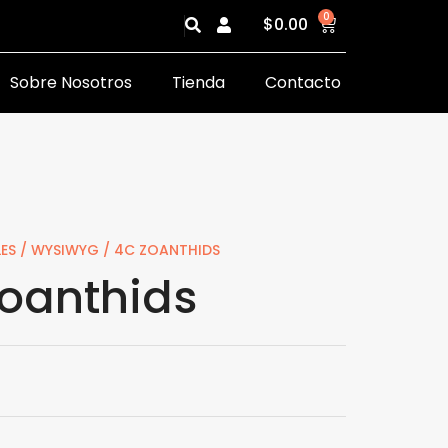
0
$
0.00
Sobre Nosotros
Tienda
Contacto
ES
/
WYSIWYG
/ 4C ZOANTHIDS
oanthids