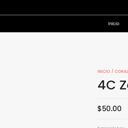
Inicio
INICIO
/
CORAL
4C Z
$
50.00